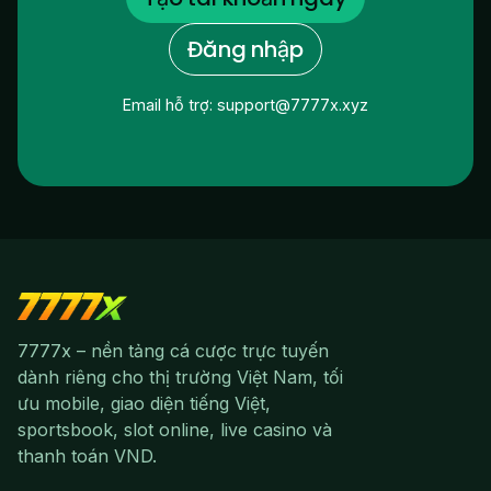
Đăng nhập
Email hỗ trợ:
support@7777x.xyz
7777x – nền tảng cá cược trực tuyến
dành riêng cho thị trường Việt Nam, tối
ưu mobile, giao diện tiếng Việt,
sportsbook, slot online, live casino và
thanh toán VND.