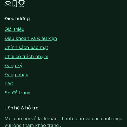
Điều hướng
Giới thiệu
Điều khoản và Điều kiện
Chính sách bảo mật
Chơi có trách nhiệm
Đăng ký
Đăng nhập
FAQ
Sơ đồ trang
Liên hệ & hỗ trợ
Mọi câu hỏi về tài khoản, thanh toán và các danh mục
vui lòng tham khảo trang .