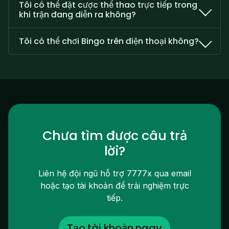
Tôi có thể đặt cược thể thao trực tiếp trong
khi trận đang diễn ra không?
Tôi có thể chơi Bingo trên điện thoại không?
Chưa tìm được câu trả
lời?
Liên hệ đội ngũ hỗ trợ 7777x qua email
hoặc tạo tài khoản để trải nghiệm trực
tiếp.
Tạo tài khoản ngay