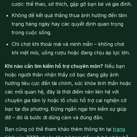
cược: thể thao, sở thích, gặp gỡ bạn bè và gia đình.
Không để kết quả thắng thua ảnh hưởng đến tâm
trạng hàng ngày hay các quyết định quan trọng
trong cuộc sống.
Chỉ chơi khi thoải mái và minh mẫn – không chơi
khi mệt mỏi, uống rượu hoặc đang chịu áp lực lớn.
Khi nào cần tìm kiếm hỗ trợ chuyên môn?
Nếu bạn
hoặc người thân nhận thấy cờ bạc đang gây ảnh
hưởng tiêu cực đến tài chính, sức khỏe tinh thần hoặc
các mối quan hệ, đây là thời điểm nên liên hệ với
chuyên gia tâm lý hoặc tổ chức hỗ trợ cai nghiện cờ
bạc tại địa phương. Đừng ngần ngại tìm kiếm sự giúp
đỡ – đó là bước đi dũng cảm và đúng đắn.
Bạn cũng có thể tham khảo thêm thông tin tại
trang