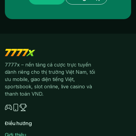
7777x – nền tảng cá cược trực tuyến
dành riêng cho thị trường Việt Nam, tối
ưu mobile, giao diện tiếng Việt,
sportsbook, slot online, live casino và
thanh toán VND.
Điều hướng
Giới thiệu