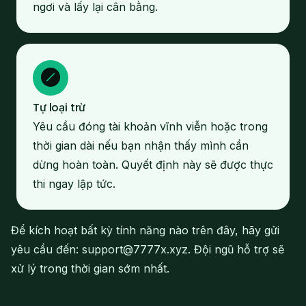
ngơi và lấy lại cân bằng.
Tự loại trừ
Yêu cầu đóng tài khoản vĩnh viễn hoặc trong
thời gian dài nếu bạn nhận thấy mình cần
dừng hoàn toàn. Quyết định này sẽ được thực
thi ngay lập tức.
Để kích hoạt bất kỳ tính năng nào trên đây, hãy gửi
yêu cầu đến:
support@7777x.xyz
. Đội ngũ hỗ trợ sẽ
xử lý trong thời gian sớm nhất.