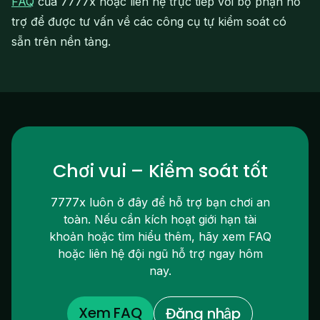
FAQ
của 7777x hoặc liên hệ trực tiếp với bộ phận hỗ
trợ để được tư vấn về các công cụ tự kiểm soát có
sẵn trên nền tảng.
Chơi vui – Kiểm soát tốt
7777x luôn ở đây để hỗ trợ bạn chơi an
toàn. Nếu cần kích hoạt giới hạn tài
khoản hoặc tìm hiểu thêm, hãy xem FAQ
hoặc liên hệ đội ngũ hỗ trợ ngay hôm
nay.
Xem FAQ
Đăng nhập