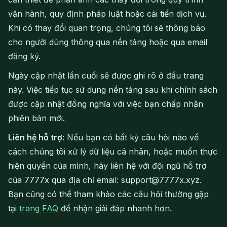
vận hành, quy định pháp luật hoặc cải tiến dịch vụ.
Khi có thay đổi quan trọng, chúng tôi sẽ thông báo
cho người dùng thông qua nền tảng hoặc qua email
đăng ký.
Ngày cập nhật lần cuối sẽ được ghi rõ ở đầu trang
này. Việc tiếp tục sử dụng nền tảng sau khi chính sách
được cập nhật đồng nghĩa với việc bạn chấp nhận
phiên bản mới.
Liên hệ hỗ trợ:
Nếu bạn có bất kỳ câu hỏi nào về
cách chúng tôi xử lý dữ liệu cá nhân, hoặc muốn thực
hiện quyền của mình, hãy liên hệ với đội ngũ hỗ trợ
của 7777x qua địa chỉ email:
support@7777x.xyz
.
Bạn cũng có thể tham khảo các câu hỏi thường gặp
tại
trang FAQ
để nhận giải đáp nhanh hơn.