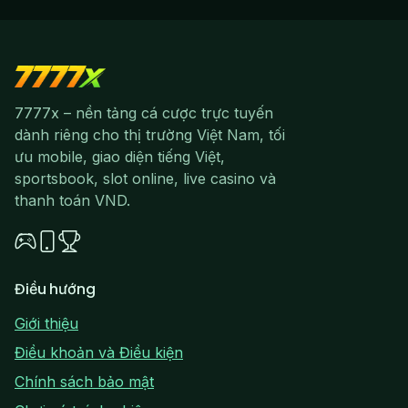
7777x – nền tảng cá cược trực tuyến
dành riêng cho thị trường Việt Nam, tối
ưu mobile, giao diện tiếng Việt,
sportsbook, slot online, live casino và
thanh toán VND.
Điều hướng
Giới thiệu
Điều khoản và Điều kiện
Chính sách bảo mật