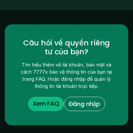
Câu hỏi về quyền riêng
tư của bạn?
Tìm hiểu thêm về tài khoản, bảo mật và
cách 7777x bảo vệ thông tin của bạn tại
trang FAQ. Hoặc đăng nhập để quản lý
thông tin tài khoản trực tiếp.
Xem FAQ
Đăng nhập