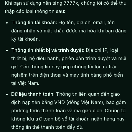
Khi bạn sử dụng nền tảng 7777x, chúng tôi có thể thu
thập các loại thông tin sau:
Thông tin tài khoản:
Họ tên, địa chỉ email, tên
đăng nhập và mật khẩu được mã hóa khi bạn đăng
ký tài khoản.
Thông tin thiết bị và trình duyệt:
Địa chỉ IP, loại
thiết bị, hệ điều hành, phiên bản trình duyệt và múi
giờ. Các thông tin này giúp chúng tôi tối ưu trải
nghiệm trên điện thoại và máy tính bảng phổ biến
tại Việt Nam.
Dữ liệu thanh toán:
Thông tin liên quan đến giao
dịch nạp tiền bằng VND (đồng Việt Nam), bao gồm
phương thức thanh toán và mã giao dịch. Chúng tôi
không lưu trữ toàn bộ số tài khoản ngân hàng hay
thông tin thẻ thanh toán đầy đủ.