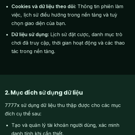
Cookies và dữ liệu theo dõi:
Thông tin phiên làm
việc, lịch sử điều hướng trong nền tảng và tuỳ
chọn giao diện của bạn.
Dữ liệu sử dụng:
Lịch sử đặt cược, danh mục trò
chơi đã truy cập, thời gian hoạt động và các thao
tác trong nền tảng.
2. Mục đích sử dụng dữ liệu
7777x sử dụng dữ liệu thu thập được cho các mục
đích cụ thể sau:
Tạo và quản lý tài khoản người dùng, xác minh
danh tính khi cần thiết.